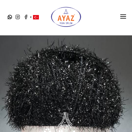
ANASAYFA
ÜRÜNLER
KURUMSAL
BLOG
KATALOGLAR
İLETIŞIM
TANITIM FİLMİ