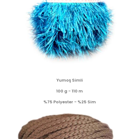
Yumoş Simli
100 g - 110 m
%75 Polyester - %25 Sim