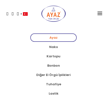
ANASAYFA
ÜRÜNLER
Ayaz
KURUMSAL
Nako
Kartopu
BLOG
Bonbon
KATALOGLAR
Diğer El Örgü İplikleri
İLETIŞIM
Tuhafiye
TANITIM FİLMİ
Lastik